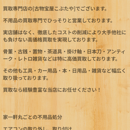
買取専門店の[古物宝屋こぶたや]でございます。
不用品の買取専門でひっそりと営業しております。
実店舗はなく、徹底したコストの削減により大手他社に
も負けない高価格買取を実現しております。
骨董・古銭・置物・茶道具・掛け軸・日本刀・アンティ
ーク・レトロ雑貨などは特に高価買取しております。
その他も工具・カー用品・本・日用品・雑貨など幅広く
取り扱っております。
買取なら経験豊富な当店にお任せください！
家一軒丸ごとの不用品処分
エアコンの取り外し、取り付け